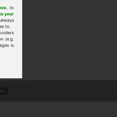
nce
, to
to your
 always
ee to.
oviders
n (e.g.
ages is
tion