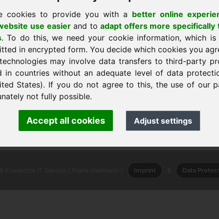
e cookies to provide you with a
better online experie
ebsite use easier
and to
adapt offers more specifically 
s
. To do this, we need your cookie information, which is
itted in encrypted form. You decide which cookies you agr
technologies may involve data transfers to third-party pr
d in countries without an adequate level of data protectio
stránku
ited States). If you do not agree to this, the use of our p
nately not fully possible.
nk Heilmann · Frankcom IT Service
Accept all cookies
Adjust settings
.info
· Phone:
+49.85389129900
 Frankcom IT Service | Frank Heilmann |
Imprint
&
Data Protec