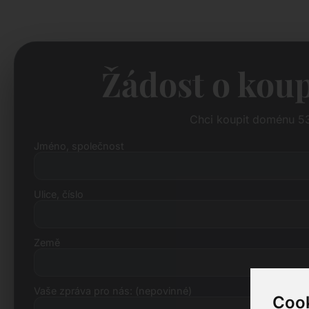
Žádost o koup
Chci koupit doménu 5
Jméno, společnost
Ulice, číslo
Země
Vaše zpráva pro nás: (nepovinné)
Cook