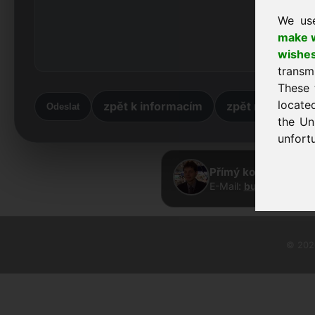
We us
make w
wishe
transm
These 
locate
zpět k informacím
zpět na úvodní 
Odeslat
the Un
unfortu
Přímý kontakt · Fra
E-Mail:
buy@frankcom
© 2026