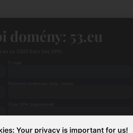
i domény: 53.eu
3.eu za 2000 Euro bez DPH.
E-mail
Poštovní směrovací číslo, město
Číslo DPH (nepovinné)
ies: Your privacy is important for us!